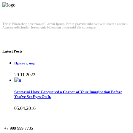
This is Photoshop's version of Lorem Ipsum. Proin gravida nibh vel velit auctor aliquet.
Aenean sollicitudin, lorem quis bibendum auctornisi elit consequat
Latest Posts
Привет, мир!
29.11.2022
Santorini Have Conquered a Corner of Your Imagination Before
You’ve Set Eyes On It.
05.04.2016
+7 999 999 7735