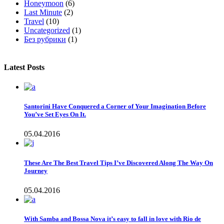
Honeymoon
(6)
Last Minute
(2)
Travel
(10)
Uncategorized
(1)
Без рубрики
(1)
Latest Posts
Santorini Have Conquered a Corner of Your Imagination Before
You’ve Set Eyes On It.
05.04.2016
These Are The Best Travel Tips I’ve Discovered Along The Way On
Journey
05.04.2016
With Samba and Bossa Nova it’s easy to fall in love with Rio de