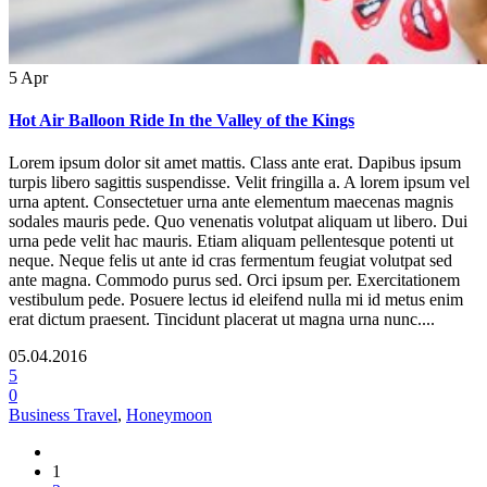
5
Apr
Hot Air Balloon Ride In the Valley of the Kings
Lorem ipsum dolor sit amet mattis. Class ante erat. Dapibus ipsum
turpis libero sagittis suspendisse. Velit fringilla a. A lorem ipsum vel
urna aptent. Consectetuer urna ante elementum maecenas magnis
sodales mauris pede. Quo venenatis volutpat aliquam ut libero. Dui
urna pede velit hac mauris. Etiam aliquam pellentesque potenti ut
neque. Neque felis ut ante id cras fermentum feugiat volutpat sed
ante magna. Commodo purus sed. Orci ipsum per. Exercitationem
vestibulum pede. Posuere lectus id eleifend nulla mi id metus enim
erat dictum praesent. Tincidunt placerat ut magna urna nunc....
05.04.2016
5
0
Business Travel
,
Honeymoon
1