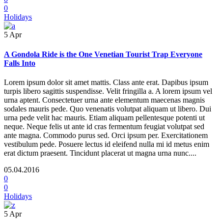
0
Holidays
5
Apr
A Gondola Ride is the One Venetian Tourist Trap Everyone
Falls Into
Lorem ipsum dolor sit amet mattis. Class ante erat. Dapibus ipsum
turpis libero sagittis suspendisse. Velit fringilla a. A lorem ipsum vel
urna aptent. Consectetuer urna ante elementum maecenas magnis
sodales mauris pede. Quo venenatis volutpat aliquam ut libero. Dui
urna pede velit hac mauris. Etiam aliquam pellentesque potenti ut
neque. Neque felis ut ante id cras fermentum feugiat volutpat sed
ante magna. Commodo purus sed. Orci ipsum per. Exercitationem
vestibulum pede. Posuere lectus id eleifend nulla mi id metus enim
erat dictum praesent. Tincidunt placerat ut magna urna nunc....
05.04.2016
0
0
Holidays
5
Apr