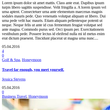
Lorem ipsum dolor sit amet mattis. Class ante erat. Dapibus ipsum
turpis libero sagittis suspendisse. Velit fringilla a. A lorem ipsum vel
urna aptent. Consectetuer urna ante elementum maecenas magnis
sodales mauris pede. Quo venenatis volutpat aliquam ut libero. Dui
urna pede velit hac mauris. Etiam aliquam pellentesque potenti ut
neque. Neque felis ut ante id cras fermentum feugiat volutpat sed
ante magna. Commodo purus sed. Orci ipsum per. Exercitationem
vestibulum pede. Posuere lectus id eleifend nulla mi id metus enim
erat dictum praesent. Tincidunt placerat ut magna urna nunc....
05.04.2016
4
0
Golf & Spa
,
Honeymoon
Travel far enough, you meet yourself.
Jessica Stevens
05.04.2016
0
Business Travel
,
Honeymoon