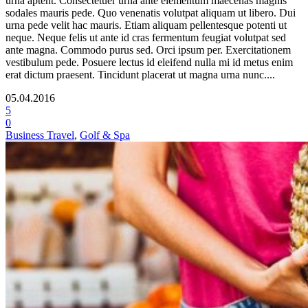
urna aptent. Consectetuer urna ante elementum maecenas magnis
sodales mauris pede. Quo venenatis volutpat aliquam ut libero. Dui
urna pede velit hac mauris. Etiam aliquam pellentesque potenti ut
neque. Neque felis ut ante id cras fermentum feugiat volutpat sed
ante magna. Commodo purus sed. Orci ipsum per. Exercitationem
vestibulum pede. Posuere lectus id eleifend nulla mi id metus enim
erat dictum praesent. Tincidunt placerat ut magna urna nunc....
05.04.2016
5
0
Business Travel
,
Golf & Spa