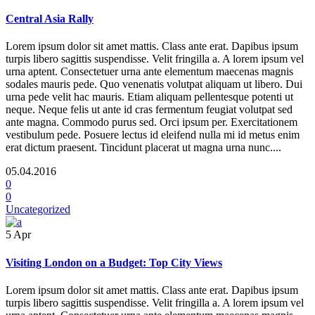
Central Asia Rally
Lorem ipsum dolor sit amet mattis. Class ante erat. Dapibus ipsum
turpis libero sagittis suspendisse. Velit fringilla a. A lorem ipsum vel
urna aptent. Consectetuer urna ante elementum maecenas magnis
sodales mauris pede. Quo venenatis volutpat aliquam ut libero. Dui
urna pede velit hac mauris. Etiam aliquam pellentesque potenti ut
neque. Neque felis ut ante id cras fermentum feugiat volutpat sed
ante magna. Commodo purus sed. Orci ipsum per. Exercitationem
vestibulum pede. Posuere lectus id eleifend nulla mi id metus enim
erat dictum praesent. Tincidunt placerat ut magna urna nunc....
05.04.2016
0
0
Uncategorized
5
Apr
Visiting London on a Budget: Top City Views
Lorem ipsum dolor sit amet mattis. Class ante erat. Dapibus ipsum
turpis libero sagittis suspendisse. Velit fringilla a. A lorem ipsum vel