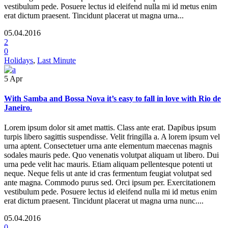
vestibulum pede. Posuere lectus id eleifend nulla mi id metus enim
erat dictum praesent. Tincidunt placerat ut magna urna...
05.04.2016
2
0
Holidays
,
Last Minute
5
Apr
With Samba and Bossa Nova it’s easy to fall in love with Rio de
Janeiro.
Lorem ipsum dolor sit amet mattis. Class ante erat. Dapibus ipsum
turpis libero sagittis suspendisse. Velit fringilla a. A lorem ipsum vel
urna aptent. Consectetuer urna ante elementum maecenas magnis
sodales mauris pede. Quo venenatis volutpat aliquam ut libero. Dui
urna pede velit hac mauris. Etiam aliquam pellentesque potenti ut
neque. Neque felis ut ante id cras fermentum feugiat volutpat sed
ante magna. Commodo purus sed. Orci ipsum per. Exercitationem
vestibulum pede. Posuere lectus id eleifend nulla mi id metus enim
erat dictum praesent. Tincidunt placerat ut magna urna nunc....
05.04.2016
0