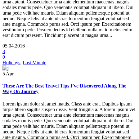
urna aptent. Consectetuer urna ante elementum maecenas magnis
sodales mauris pede. Quo venenatis volutpat aliquam ut libero. Dui
urna pede velit hac mauris. Etiam aliquam pellentesque potenti ut
neque. Neque felis ut ante id cras fermentum feugiat volutpat sed
ante magna. Commodo purus sed. Orci ipsum per. Exercitationem
vestibulum pede. Posuere lectus id eleifend nulla mi id metus enim
erat dictum praesent. Tincidunt placerat ut magna urna...
05.04.2016
3
0
Holidays
,
Last Minute
5
Apr
These Are The Best Travel Tips I’ve Discovered Along The
Way On Journey
Lorem ipsum dolor sit amet mattis. Class ante erat. Dapibus ipsum
turpis libero sagittis suspen disse. Velit fringilla a. A lorem ipsum vel
urna aptent. Consectetuer urna ante elementum maecenas magnis
sodales mauris pede. Quo venenatis volutpat aliquam ut libero. Dui
urna pede velit hac mauris. Etiam aliquam pellentesque potenti ut
neque. Neque felis ut ante id cras fermentum feugiat volutpat sed
ante magna. Commodo purus sed. Orci ipsum per. Exercitationem