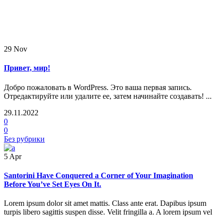
29
Nov
Привет, мир!
Добро пожаловать в WordPress. Это ваша первая запись.
Отредактируйте или удалите ее, затем начинайте создавать! ...
29.11.2022
0
0
Без рубрики
5
Apr
Santorini Have Conquered a Corner of Your Imagination
Before You’ve Set Eyes On It.
Lorem ipsum dolor sit amet mattis. Class ante erat. Dapibus ipsum
turpis libero sagittis suspen disse. Velit fringilla a. A lorem ipsum vel