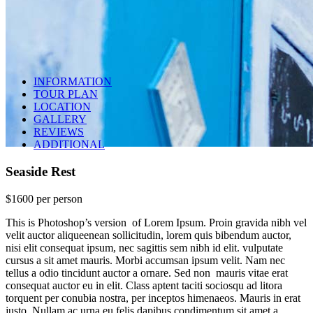
INFORMATION
TOUR PLAN
LOCATION
GALLERY
REVIEWS
ADDITIONAL
Seaside Rest
$1600
per person
This is Photoshop’s version of Lorem Ipsum. Proin gravida nibh vel
velit auctor aliqueenean sollicitudin, lorem quis bibendum auctor,
nisi elit consequat ipsum, nec sagittis sem nibh id elit. vulputate
Seaside Rest
cursus a sit amet mauris. Morbi accumsan ipsum velit. Nam nec
tellus a odio tincidunt auctor a ornare. Sed non mauris vitae erat
consequat auctor eu in elit. Class aptent taciti sociosqu ad litora
torquent per conubia nostra, per inceptos himenaeos. Mauris in erat
Amazing Tour
justo. Nullam ac urna eu felis dapibus condimentum sit amet a