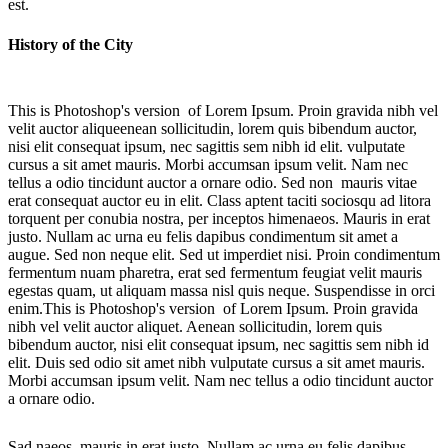
est.
History of the City
This is Photoshop's version of Lorem Ipsum. Proin gravida nibh vel
velit auctor aliqueenean sollicitudin, lorem quis bibendum auctor,
nisi elit consequat ipsum, nec sagittis sem nibh id elit. vulputate
cursus a sit amet mauris. Morbi accumsan ipsum velit. Nam nec
tellus a odio tincidunt auctor a ornare odio. Sed non mauris vitae
erat consequat auctor eu in elit. Class aptent taciti sociosqu ad litora
torquent per conubia nostra, per inceptos himenaeos. Mauris in erat
justo. Nullam ac urna eu felis dapibus condimentum sit amet a
augue. Sed non neque elit. Sed ut imperdiet nisi. Proin condimentum
fermentum nuam pharetra, erat sed fermentum feugiat velit mauris
egestas quam, ut aliquam massa nisl quis neque. Suspendisse in orci
enim.This is Photoshop's version of Lorem Ipsum. Proin gravida
nibh vel velit auctor aliquet. Aenean sollicitudin, lorem quis
bibendum auctor, nisi elit consequat ipsum, nec sagittis sem nibh id
elit. Duis sed odio sit amet nibh vulputate cursus a sit amet mauris.
Morbi accumsan ipsum velit. Nam nec tellus a odio tincidunt auctor
a ornare odio.
Sad naeos, mauris in erat justo. Nullam ac urna eu felis dapibus