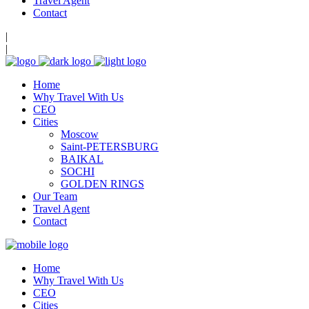
Travel Agent
Contact
|
|
Home
Why Travel With Us
CEO
Cities
Moscow
Saint-PETERSBURG
BAIKAL
SOCHI
GOLDEN RINGS
Our Team
Travel Agent
Contact
Home
Why Travel With Us
CEO
Cities