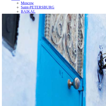
Moscow
Saint-PETERSBURG
BAIKAL
SOCHI
GOLDEN RINGS
Our Team
Travel Agent
Contact
Top