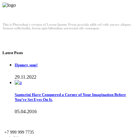
This is Photoshop's version of Lorem Ipsum. Proin gravida nibh vel velit auctor aliquet.
Aenean sollicitudin, lorem quis bibendum auctornisi elit consequat
Latest Posts
Привет, мир!
29.11.2022
Santorini Have Conquered a Corner of Your Imagination Before
You’ve Set Eyes On It.
05.04.2016
+7 999 999 7735